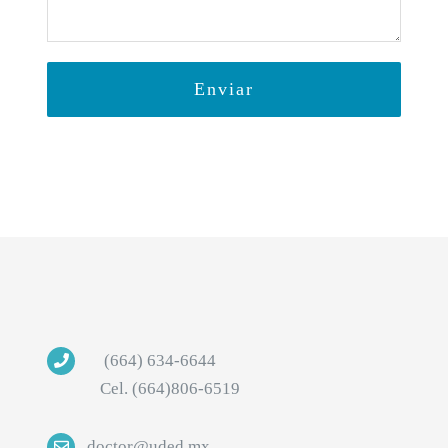
(664) 634-6644
Cel. (664)806-6519
doctor@uded.mx